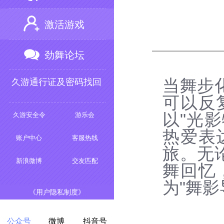
激活游戏
劲舞论坛
当舞步
久游通行证及密码找回
可以反
以"光
久游安全令
游乐会
热爱表
账户中心
客服热线
旅。无
新浪微博
交友匹配
舞回忆
为"舞影
《用户隐私制度》
公众号
微博
抖音号