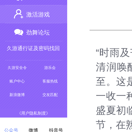
激活游戏
劲舞论坛
久游通行证及密码找回
“时雨
清润唤
久游安全令
游乐会
至。这
账户中心
客服热线
一收一
新浪微博
交友匹配
盛夏初
《用户隐私制度》
节，在
公众号
微博
抖音号