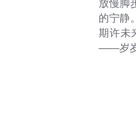
放慢脚
的宁静
期许未
——岁