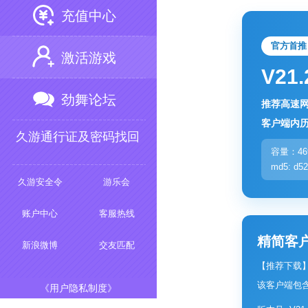
充值中心
官方首推 
激活游戏
V2
劲舞论坛
推荐高速网
客户端内
久游通行证及密码找回
容量：46
md5: d5
久游安全令
游乐会
账户中心
客服热线
精简客
新浪微博
交友匹配
【推荐下载】
该客户端包
《用户隐私制度》