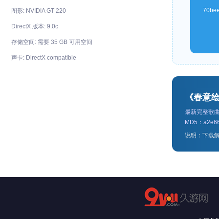
70be
图形: NVIDIA GT 220
DirectX 版本: 9.0c
存储空间: 需要 35 GB 可用空间
声卡: DirectX compatible
《春意
最新完整歌曲包 
MD5：a2e66
说明：下载解