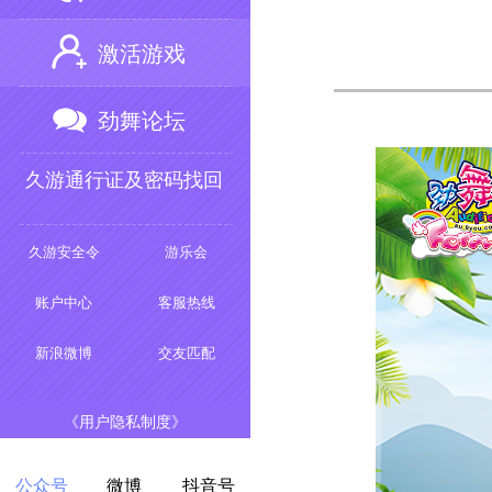
激活游戏
劲舞论坛
久游通行证及密码找回
久游安全令
游乐会
账户中心
客服热线
新浪微博
交友匹配
《用户隐私制度》
公众号
微博
抖音号